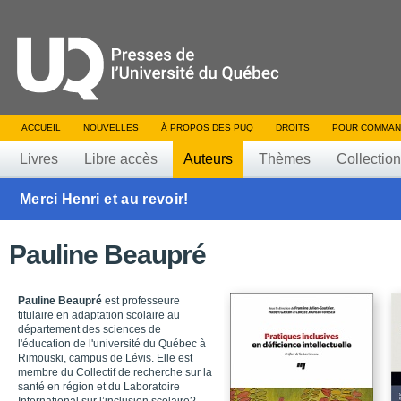
ACCUEIL
NOUVELLES
À PROPOS DES PUQ
DROITS
POUR COMMAN
Livres
Libre accès
Auteurs
Thèmes
Collectio
Merci Henri et au revoir!
Pauline Beaupré
Pauline Beaupré
est professeure
titulaire en adaptation scolaire au
département des sciences de
l'éducation de l'université du Québec à
Rimouski, campus de Lévis. Elle est
membre du Collectif de recherche sur la
santé en région et du Laboratoire