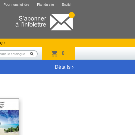
Pour nous joindre
Plan du site
English
IQUE
0
Détails ›