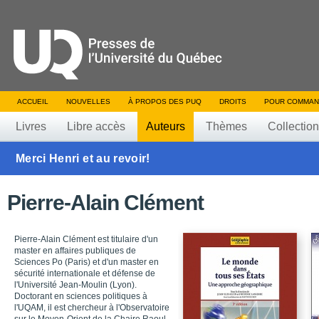
ACCUEIL
NOUVELLES
À PROPOS DES PUQ
DROITS
POUR COMMAN
Livres
Libre accès
Auteurs
Thèmes
Collectio
Merci Henri et au revoir!
Pierre-Alain Clément
Pierre-Alain Clément est titulaire d'un
master en affaires publiques de
Sciences Po (Paris) et d'un master en
sécurité internationale et défense de
l'Université Jean-Moulin (Lyon).
Doctorant en sciences politiques à
l'UQAM, il est chercheur à l'Observatoire