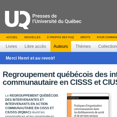
ACCUEIL
NOUVELLES
À PROPOS DES PUQ
DROITS
POUR COMMAN
Livres
Libre accès
Auteurs
Thèmes
Collectio
Merci Henri et au revoir!
Regroupement québécois des inte
communautaire en CISSS et CIU
Le
REGROUPPEMENT QUÉBÉCOIS
DES INTERVENANTES ET
INTERVENANTS EN ACTION
COMMUNAUTAIRE EN CISSS ET
CIUSSS (RQIIAC)
réunit les
organisatrices et les organisateurs