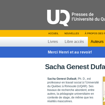
ACCUEIL
NOUVELLES
À PROPOS DES 
Livres
Libre accès
Auteurs
Merci Henri et au revoir!
Sacha Genest Dufa
Sacha Genest Dufault
, Ph. D., est
professeur en travail social à l’Université
du Québec à Rimouski (UQAR). Ses
travaux de recherche abordent, entre
autres, la pédagogie universitaire en
contexte de stage, de même que les
réalités masculines.