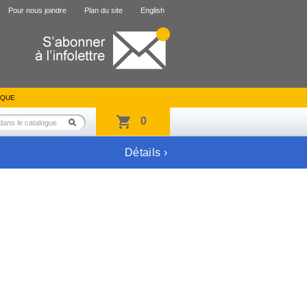
Pour nous joindre
Plan du site
English
IQUE
0
Détails ›