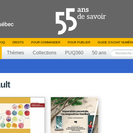
PUQ
DROITS
POUR COMMANDER
POUR PUBLIER
GUIDE D’ACHAT NUMÉR
Thèmes
Collections
PUQ360
50 ans
ult