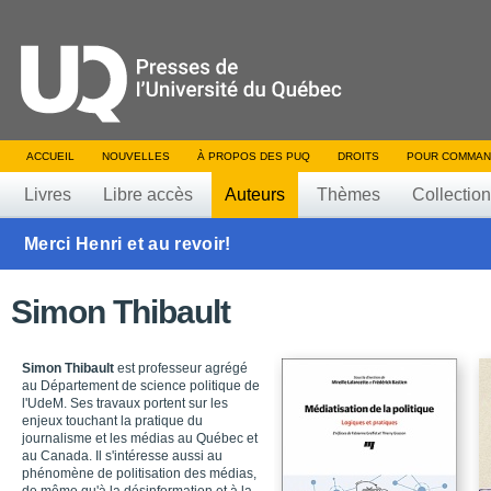
ACCUEIL
NOUVELLES
À PROPOS DES PUQ
DROITS
POUR COMMAN
Livres
Libre accès
Auteurs
Thèmes
Collectio
Merci Henri et au revoir!
Simon Thibault
Simon Thibault
est professeur agrégé
au Département de science politique de
l'UdeM. Ses travaux portent sur les
enjeux touchant la pratique du
journalisme et les médias au Québec et
au Canada. Il s'intéresse aussi au
phénomène de politisation des médias,