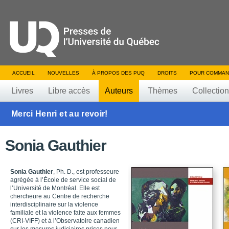
ACCUEIL
NOUVELLES
À PROPOS DES PUQ
DROITS
POUR COMMAN
Livres
Libre accès
Auteurs
Thèmes
Collectio
Merci Henri et au revoir!
Sonia Gauthier
Sonia Gauthier
, Ph. D., est professeure
agrégée à l’École de service social de
l’Université de Montréal. Elle est
chercheure au Centre de recherche
interdisciplinaire sur la violence
familiale et la violence faite aux femmes
(CRI-VIFF) et à l’Observatoire canadien