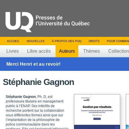
ACCUEIL
NOUVELLES
À PROPOS DES PUQ
DROITS
POUR COMMAN
Livres
Libre accès
Auteurs
Thèmes
Collectio
Merci Henri et au revoir!
Stéphanie Gagnon
Stéphanie Gagnon
, Ph. D, est
professeure titulaire en management
public à l’ENAP. Ses intérêts de
recherche portent sur la collaboration
sous différentes formes ainsi que sur
l’implantation de la philosophie de
police communautaire dans les