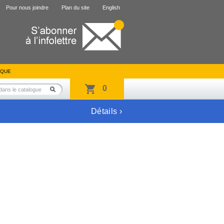
Pour nous joindre
Plan du site
English
IQUE
0
Détails ›