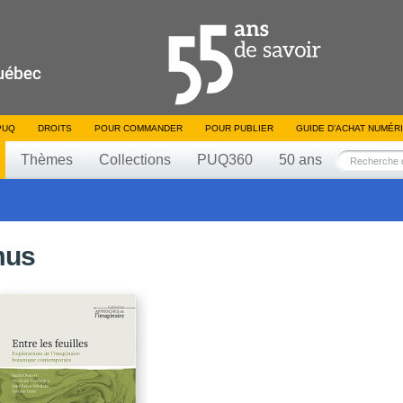
PUQ
DROITS
POUR COMMANDER
POUR PUBLIER
GUIDE D’ACHAT NUMÉR
Thèmes
Collections
PUQ360
50 ans
mus