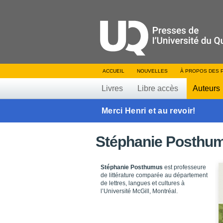
ACCUEIL
NOUVELLES
À PROPOS DES 
Livres
Libre accès
Auteurs
Merci Henri et au revoir!
Stéphanie Posthu
Stéphanie Posthumus
est professeure
de littérature comparée au département
de lettres, langues et cultures à
l’Université McGill, Montréal.