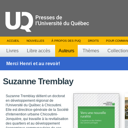
ACCUEIL
NOUVELLES
À PROPOS DES PUQ
DROITS
POUR COMMAN
Livres
Libre accès
Auteurs
Thèmes
Collectio
Merci Henri et au revoir!
Suzanne Tremblay
Suzanne Tremblay détient un doctorat
en développement régional de
l'Université du Québec à Chicoutimi.
Elle est directrice-générale de la Société
d'intervention urbaine Chicoutimi-
Jonquière, qui travaille à la revitalisation
des quartiers et au développement