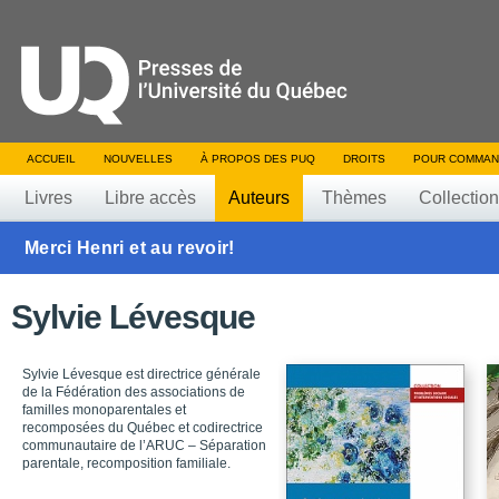
ACCUEIL
NOUVELLES
À PROPOS DES PUQ
DROITS
POUR COMMAN
Livres
Libre accès
Auteurs
Thèmes
Collectio
Merci Henri et au revoir!
Sylvie Lévesque
Sylvie Lévesque est directrice générale
de la Fédération des associations de
familles monoparentales et
recomposées du Québec et codirectrice
communautaire de l’ARUC – Séparation
parentale, recomposition familiale.