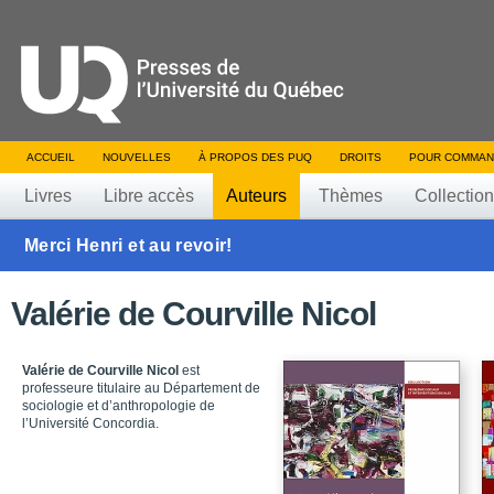
ACCUEIL
NOUVELLES
À PROPOS DES PUQ
DROITS
POUR COMMAN
Livres
Libre accès
Auteurs
Thèmes
Collectio
Merci Henri et au revoir!
Valérie de Courville Nicol
Valérie de Courville Nicol
est
professeure titulaire au Département de
sociologie et d’anthro­pologie de
l’Université Concordia.