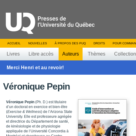
ACCUEIL
NOUVELLES
À PROPOS DES PUQ
DROITS
POUR COMMAN
Livres
Libre accès
Auteurs
Thèmes
Collectio
Merci Henri et au revoir!
Véronique Pepin
Véronique Pepin
(Ph. D.) est titulaire
d’un doctorat en exercice et bien-être
(
Exercise & Wellness
) de l’Arizona State
University. Elle est professeure agrégée
et directrice du Département de santé,
de kinésiologie et de physiologie
appliquée de l’Université Concordia à