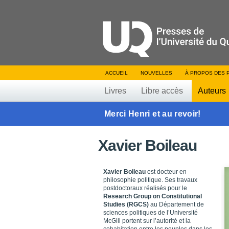
ACCUEIL
NOUVELLES
À PROPOS DES 
Livres
Libre accès
Auteurs
Merci Henri et au revoir!
Xavier Boileau
Xavier Boileau
est docteur en
philosophie politique. Ses travaux
postdoctoraux réalisés pour le
Research Group on Constitutional
Studies (RGCS)
au Département de
sciences politiques de l’Université
McGill portent sur l’autorité et la