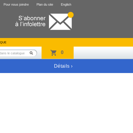
Pour nous joindre
Plan du site
English
IQUE
0
Détails ›