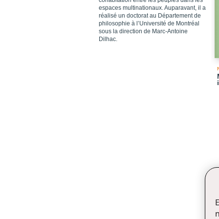
cohabitation entre les peuples dans les
espaces multinationaux. Auparavant, il a
réalisé un doctorat au Département de
philosophie à l’Université de Montréal
sous la direction de Marc-Antoine
Dilhac.
E
n