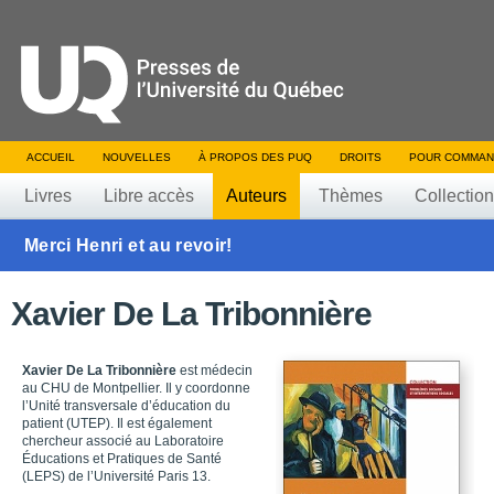
ACCUEIL
NOUVELLES
À PROPOS DES PUQ
DROITS
POUR COMMAN
Livres
Libre accès
Auteurs
Thèmes
Collectio
Merci Henri et au revoir!
Xavier De La Tribonnière
Xavier De La Tribonnière
est médecin
au CHU de Montpellier. Il y coordonne
l’Unité transversale d’éducation du
patient (UTEP). Il est également
chercheur associé au Laboratoire
Éducations et Pratiques de Santé
(LEPS) de l’Université Paris 13.