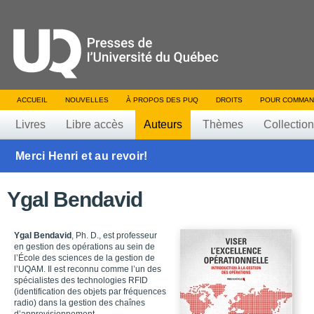
ACCUEIL
NOUVELLES
À PROPOS DES PUQ
DROITS
POUR COMMAN
Livres
Libre accès
Auteurs
Thèmes
Collectio
Merci Henri et au revoir!
Ygal Bendavid
Ygal Bendavid
, Ph. D., est professeur
en gestion des opérations au sein de
l’École des sciences de la gestion de
l’UQAM. Il est reconnu comme l’un des
spécialistes des technologies RFID
(identification des objets par fréquences
radio) dans la gestion des chaînes