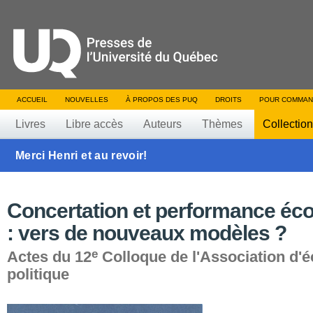
ACCUEIL
NOUVELLES
À PROPOS DES PUQ
DROITS
POUR COMMAN
Livres
Libre accès
Auteurs
Thèmes
Collectio
Merci Henri et au revoir!
Concertation et performance é
: vers de nouveaux modèles ?
e
Actes du 12
Colloque de l'Association d'
politique