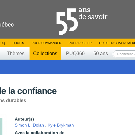
PUQ
DROITS
POUR COMMANDER
POUR PUBLIER
GUIDE D’ACHAT NUMÉR
Thèmes
Collections
PUQ360
50 ans
de la confiance
iens durables
Auteur(s)
Simon L. Dolan
,
Kyle Brykman
Avec la collaboration de