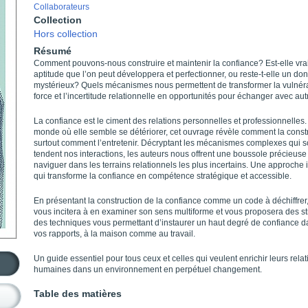
Collaborateurs
Collection
Hors collection
Résumé
Comment pouvons-nous construire et maintenir la confiance? Est-elle vr
aptitude que l’on peut développera et perfectionner, ou reste-t-elle un don
mystérieux? Quels mécanismes nous permettent de transformer la vulnéra
force et l’incertitude relationnelle en opportunités pour échanger avec aut
La confiance est le ciment des relations personnelles et professionnelles
monde où elle semble se détériorer, cet ouvrage révèle comment la constr
surtout comment l’entretenir. Décryptant les mécanismes complexes qui s
tendent nos interactions, les auteurs nous offrent une boussole précieuse
naviguer dans les terrains relationnels les plus incertains. Une approche
qui transforme la confiance en compétence stratégique et accessible.
En présentant la construction de la confiance comme un code à déchiffrer, 
vous incitera à en examiner son sens multiforme et vous proposera des st
des techniques vous permettant d’instaurer un haut degré de confiance d
vos rapports, à la maison comme au travail.
Un guide essentiel pour tous ceux et celles qui veulent enrichir leurs relat
humaines dans un environnement en perpétuel changement.
Table des matières