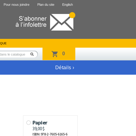
Pour nous joindre
Plan du site
English
IQUE
0
Détails ›