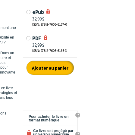
aiment une
bilité en
rui?
. Dans un
uire et
ous-
 pour
 innovante
ce livre
ratégies et
ans tous
ions
?
Pour acheter le livre en
format numérique
Ce livre est protégé par
?
un verrou numérique