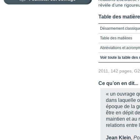
révèle d’une rigoure
Table des matièr
Désarmement classique
Table des matières
Abréviations et acrony
Introduction
Voir toute la table des
Chapitre 1 - Genèse, st
2011, 142 pages, G
Chapitre 2 - Le régim
Ce qu’on en dit...
Chapitre 3 - Les deux d
« un ouvrage qu
Chapitre 4 - Le process
dans laquelle o
époque de la gu
Chapitre 5 - Le moratoir
être en dépit d
Conclusion
maintien et au 
relations entre 
Chronologie
Bibliographie
Jean Klein
,
Po