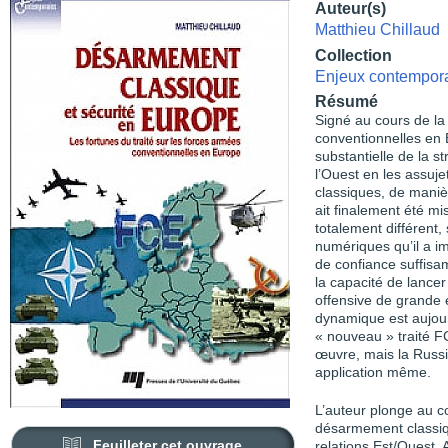
Auteur(s)
Matthieu Chillaud
Collection
Enjeux contempor
Résumé
Signé au cours de la 
conventionnelles en
substantielle de la st
l’Ouest en les assuje
classiques, de manière
ait finalement été m
totalement différent,
numériques qu’il a im
de confiance suffisam
la capacité de lance
offensive de grande e
dynamique est aujou
« nouveau » traité F
œuvre, mais la Russi
application même.
L’auteur plonge au c
désarmement classiq
Feuilleter cet ouvrage
relations Est/Ouest. A