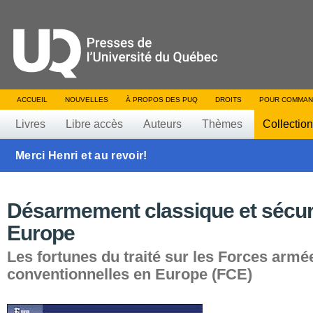
ACCUEIL
NOUVELLES
À PROPOS DES PUQ
DROITS
POUR COMMAN
Livres
Libre accès
Auteurs
Thèmes
Collectio
Merci Henri et au revoir!
Désarmement classique et sécur
Europe
Les fortunes du traité sur les Forces armé
conventionnelles en Europe (FCE)