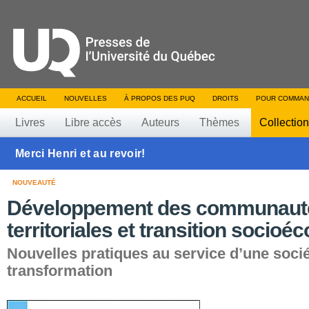
ACCUEIL
NOUVELLES
À PROPOS DES PUQ
DROITS
POUR COMMAN
Livres
Libre accès
Auteurs
Thèmes
Collectio
Merci Henri et au revoir!
NOUVEAUTÉ
Développement des communaut
territoriales et transition socioé
Nouvelles pratiques au service d’une soci
transformation