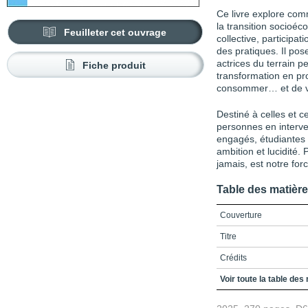
Ce livre explore co
la transition socioéco
Feuilleter cet ouvrage
collective, participa
des pratiques. Il pos
actrices du terrain 
Fiche produit
transformation en pr
consommer… et de v
Destiné à celles et c
personnes en interve
engagés, étudiantes e
ambition et lucidité. 
jamais, est notre forc
Table des matièr
Couverture
Titre
Crédits
Préface – Bruno March
Voir toute la table des
Miser sur l’action collec