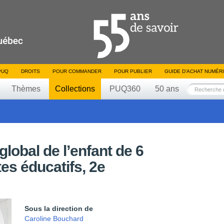
PUQ
DROITS
POUR COMMANDER
POUR PUBLIER
GUIDE D’ACHAT NUMÉR
Thèmes
Collections
PUQ360
50 ans
lobal de l’enfant de 6
es éducatifs, 2e
Sous la direction de
Caroline Bouchard