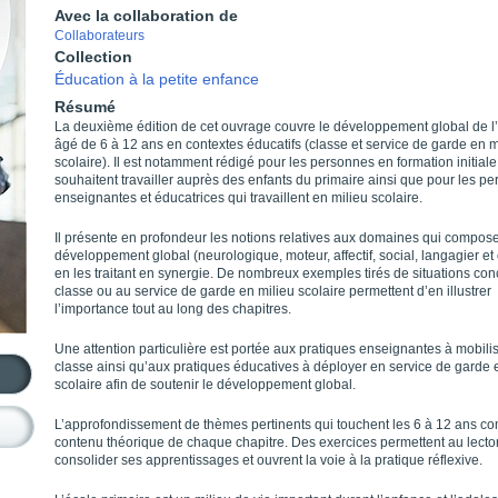
Avec la collaboration de
Collaborateurs
Collection
Éducation à la petite enfance
Résumé
La deuxième édition de cet ouvrage couvre le développement global de l
âgé de 6 à 12 ans en contextes éducatifs (classe et service de garde en m
scolaire). Il est notamment rédigé pour les personnes en formation initiale
souhaitent travailler auprès des enfants du primaire ainsi que pour les p
enseignantes et éducatrices qui travaillent en milieu scolaire.
Il présente en profondeur les notions relatives aux domaines qui compose
développement global (neurologique, moteur, affectif, social, langagier et c
en les traitant en synergie. De nombreux exemples tirés de situations con
classe ou au service de garde en milieu scolaire permettent d’en illustrer
l’importance tout au long des chapitres.
Une attention particulière est portée aux pratiques enseignantes à mobili
classe ainsi qu’aux pratiques éducatives à déployer en service de garde 
scolaire afin de soutenir le développement global.
L’approfondissement de thèmes pertinents qui touchent les 6 à 12 ans co
contenu théorique de chaque chapitre. Des exercices permettent au lecto
consolider ses apprentissages et ouvrent la voie à la pratique réflexive.