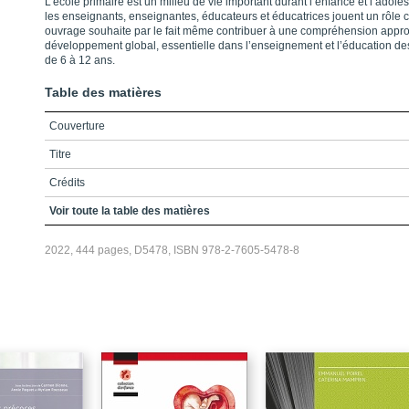
L’école primaire est un milieu de vie important durant l’enfance et l’adole
les enseignants, enseignantes, éducateurs et éducatrices jouent un rôle c
ouvrage souhaite par le fait même contribuer à une compréhension appr
développement global, essentielle dans l’enseignement et l’éducation de
de 6 à 12 ans.
Table des matières
Couverture
Titre
Crédits
Remerciements
Voir toute la table des matières
Table des matières
2022, 444 pages, D5478, ISBN 978-2-7605-5478-8
Liste des capsules
Liste des figures
Liste des tableaux
Liste des sigles et acronymes
Introduction