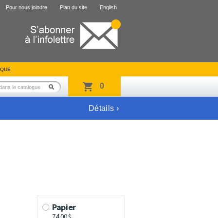
Pour nous joindre
Plan du site
English
IQUE
0
Détails ›