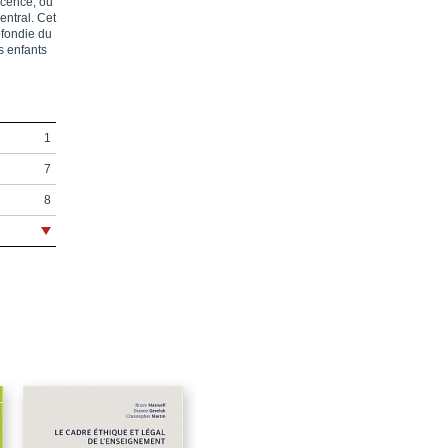
scence, où
entral. Cet
ofondie du
s enfants
1
7
8
9
11
13
15
17
19
21