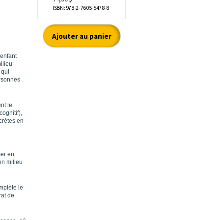
’enfant
ilieu
 qui
ersonnes
nt le
ognitif),
crètes en
ser en
en milieu
mplète le
rat de