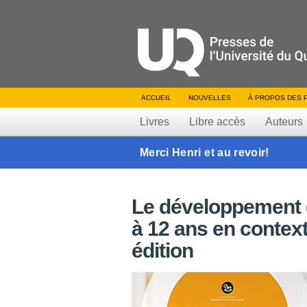
ACCUEIL
NOUVELLES
À PROPOS DES 
Livres
Libre accès
Auteurs
Merci Henri et au revoir!
Le développement g
à 12 ans en context
édition