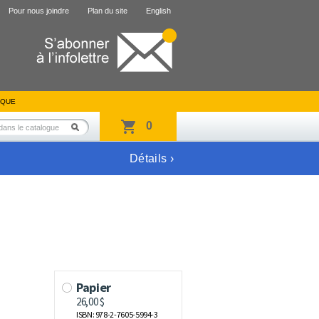
Pour nous joindre
Plan du site
English
IQUE
0
Détails ›