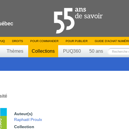
PUQ
DROITS
POUR COMMANDER
POUR PUBLIER
GUIDE D’ACHAT NUMÉR
Thèmes
Collections
PUQ360
50 ans
sité
Auteur(s)
Raphaël Proulx
Collection