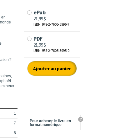
, en
e monde
e
ation ?
maines,
Raphaël
 lumineux
1
?
Pour acheter le livre en
7
format numérique
8