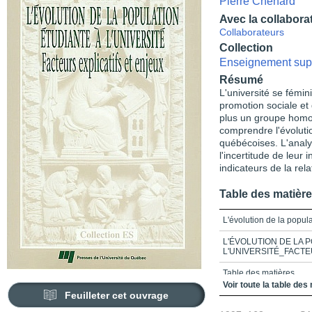
Pierre Chenard
Avec la collabora
Collaborateurs
Collection
Enseignement sup
Résumé
L'université se fémin
promotion sociale et 
plus un groupe homo
comprendre l'évolutio
québécoises. L'analy
l'incertitude de leur 
indicateurs de la rel
Table des matièr
L'évolution de la popula
L'ÉVOLUTION DE LA 
L'UNIVERSITÉ_FACTE
Table des matières
Voir toute la table des
Feuilleter cet ouvrage
Introduction