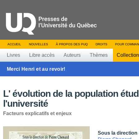
ACCUEIL
NOUVELLES
À PROPOS DES PUQ
DROITS
POUR COMMAN
Livres
Libre accès
Auteurs
Thèmes
Collectio
Merci Henri et au revoir!
L' évolution de la population étud
l'université
Facteurs explicatifs et enjeux
Sous la direction