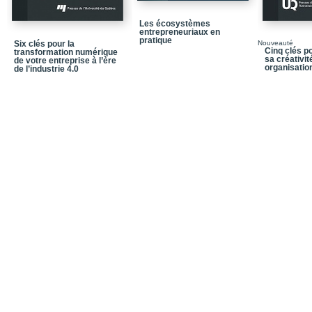
L’identification de vos b
Les écosystèmes
L’évaluation de la jus
entrepreneuriaux en
pratique
Six clés pour la
Nouveauté
La lettre d’intention
Cinq clés p
transformation numérique
sa créativit
de votre entreprise à l’ère
organisatio
de l’industrie 4.0
La vérification diligente
Le montage financier
Les montages fiscal et 
La signature des contra
Clé 4 – Explorer la PM
S’imprégner de la cult
Comprendre la gouver
Cartographier l’écosys
Clé 5 – S’engager dans 
Acquérir les savoirs sp
Peaufiner vos compéte
Progresser dans votre 