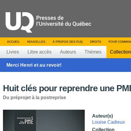
ACCUEIL
NOUVELLES
À PROPOS DES PUQ
DROITS
POUR COMMAN
Livres
Libre accès
Auteurs
Thèmes
Collectio
Merci Henri et au revoir!
Huit clés pour reprendre une PM
Du préprojet à la postreprise
Auteur(s)
Louise Cadieux
Collection