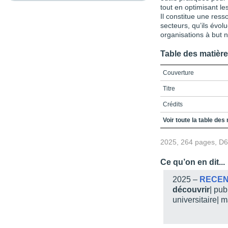
tout en optimisant l
Il constitue une ress
secteurs, qu’ils évo
organisations à but no
Table des matièr
Couverture
Titre
Crédits
Remerciements
Voir toute la table des
Avant-propos
2025, 264 pages, D
Table des matières
Ce qu’on en dit...
Liste des figures et tab
2025 –
RECE
Liste des sigles et acr
découvrir
| pu
universitaire| 
Introduction
8 / Les facteurs ESG, l
mondial des Nations U