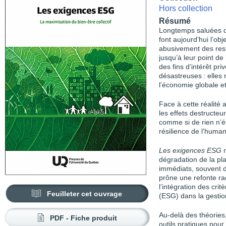
Hors collection
Résumé
Longtemps saluées c
font aujourd’hui l’obj
abusivement des res
jusqu’à leur point de 
des fins d’intérêt p
désastreuses : elles 
l’économie globale e
Face à cette réalité 
les effets destructeur
comme si de rien n’ét
résilience de l’human
Les exigences ESG
m
dégradation de la pla
immédiats, souvent d
prône une refonte r
l’intégration des cr
Feuilleter cet ouvrage
(ESG) dans la gestio
Au-delà des théories,
PDF - Fiche produit
outils pratiques pour