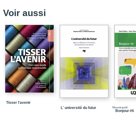
Conclusion
Voir aussi
Partie 1 / Concept de r
Chapitre 1 / La richess
Chapitre 2 / L’insuffisa
Chapitre 3 / L’évaluatio
Partie 2 / Théorie de l
Chapitre 4 / L’approch
en affaires
Chapitre 5 / Les critè
Chapitre 6 / Les critèr
Chapitre 7 / Les critè
Tisser l'avenir
Partie 3 / Transition ES
L' université du futur
Nouveauté
Bonjour-Hi
Chapitre 8 / Le chemin 
Chapitre 9 / L’émergence
Chapitre 10 / La lutte 