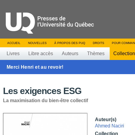
ACCUEIL
NOUVELLES
À PROPOS DES PUQ
DROITS
POUR COMMAN
Livres
Libre accès
Auteurs
Thèmes
Collectio
Merci Henri et au revoir!
Les exigences ESG
La maximisation du bien-être collectif
Auteur(s)
Ahmed Naciri
Collection