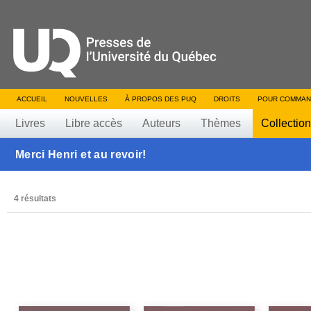
ACCUEIL
NOUVELLES
À PROPOS DES PUQ
DROITS
POUR COMMAN
Livres
Libre accès
Auteurs
Thèmes
Collectio
Merci Henri et au revoir!
4 résultats