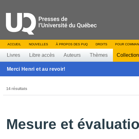
ACCUEIL
NOUVELLES
À PROPOS DES PUQ
DROITS
POUR COMMAN
Livres
Libre accès
Auteurs
Thèmes
Collectio
Merci Henri et au revoir!
14 résultats
Mesure et évaluati