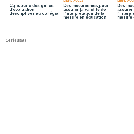
LIBRE ACCÈS
LIBRE ACC
Construire des grilles
Des mécanismes pour
Des méc
d'évaluation
assurer la validité de
assurer 
descriptives au collégial
l'interprétation de la
l'interp
mesure en éducation
mesure 
14 résultats