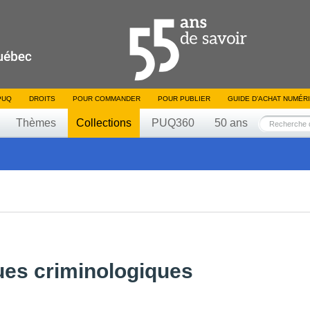
PUQ
DROITS
POUR COMMANDER
POUR PUBLIER
GUIDE D’ACHAT NUMÉR
Thèmes
Collections
PUQ360
50 ans
ques criminologiques