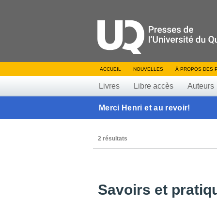
ACCUEIL
NOUVELLES
À PROPOS DES 
Livres
Libre accès
Auteurs
Merci Henri et au revoir!
2 résultats
Savoirs et prati