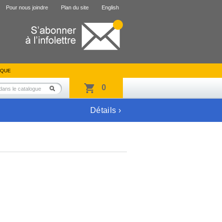
Pour nous joindre
Plan du site
English
IQUE
0
Détails ›