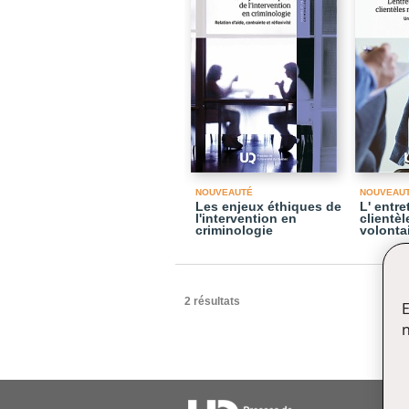
NOUVEAUTÉ
NOUVEAU
Les enjeux éthiques de
L' entr
l'intervention en
clientè
criminologie
volonta
2 résultats
E
n