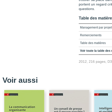
portent un regard cri
questions.
Table des matièr
Management par projet
Remerciements
Table des matières
Liste des tableaux et de
Voir toute la table des
Introduction
2012, 216 pages, D
Constructions identitair
Communication dans les 
Voir aussi
Être ou ne pas être… so
Construction identitair
Implication et crises id
Matérialisation et déve
virtuelle