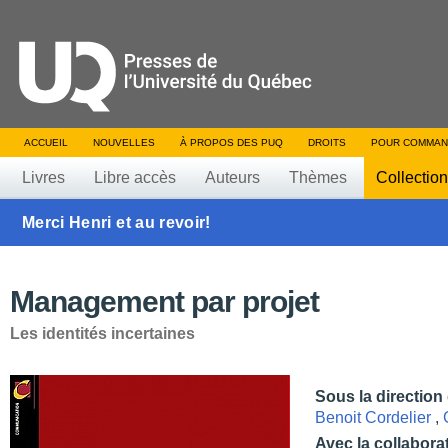
ACCUEIL
NOUVELLES
À PROPOS DES PUQ
DROITS
POUR COMMAN
Livres
Libre accès
Auteurs
Thèmes
Collectio
Merci Henri et au revoir!
Management par projet
Les identités incertaines
Sous la direction
Benoit Cordelier
,
Avec la collabora