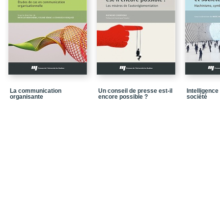
Dispositifs de médiati
Discriminations numéri
Posture des acteurs et 
Trajectoire organisation
Management par projet
Organisation par projet,
La communication
Un conseil de presse est-il
Intelligence 
organisante
encore possible ?
société
Pathologies dans les o
Communication et proje
Promesses du théâtre d
Notices biographiques
Dans la même collecti