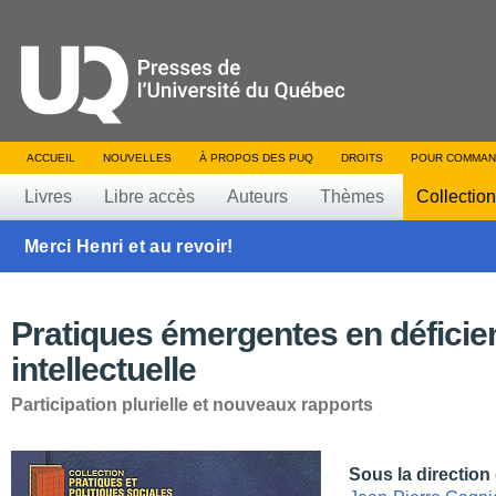
ACCUEIL
NOUVELLES
À PROPOS DES PUQ
DROITS
POUR COMMAN
Livres
Libre accès
Auteurs
Thèmes
Collectio
Merci Henri et au revoir!
Pratiques émergentes en déficie
intellectuelle
Participation plurielle et nouveaux rapports
Sous la direction