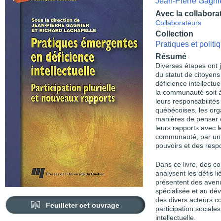
Jean-Pierre Gagni
Avec la collabora
Collaborateurs
Collection
Pratiques et polit
Résumé
Diverses étapes ont 
du statut de citoyen
déficience intellectue
la communauté soit à 
leurs responsabilités 
québécoises, les orga
manières de penser e
leurs rapports avec le
communauté, par un p
pouvoirs et des respo
Dans ce livre, des c
analysent les défis l
présentent des avenu
spécialisée et au dé
des divers acteurs co
Feuilleter cet ouvrage
participation social
intellectuelle.