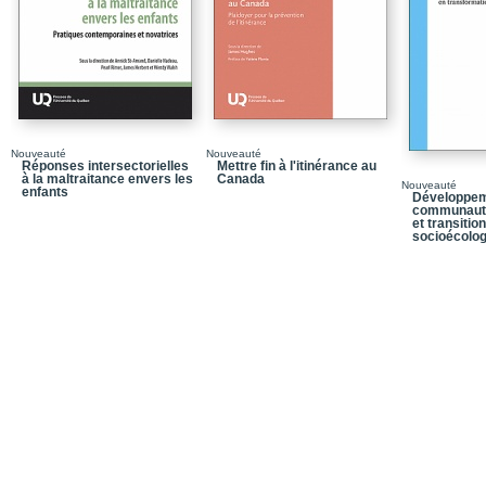
Chapitre 7_De la mobili
Chapitre 8_L'économie 
Notices biographiques
Table des matières
Nouveauté
Nouveauté
Réponses intersectorielles
Mettre fin à l'itinérance au
à la maltraitance envers les
Canada
Nouveauté
enfants
Développem
communautés
et transition
socioécolo