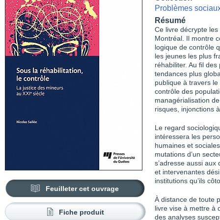
Problèmes sociaux 
Résumé
Ce livre décrypte le
Montréal. Il montre 
logique de contrôle q
les jeunes les plus f
réhabiliter. Au fil de
tendances plus globa
publique à travers l
contrôle des populat
managérialisation de l
risques, injonctions à
Le regard sociologiqu
intéressera les per
humaines et sociales
mutations d’un secte
s’adresse aussi aux 
et intervenantes dési
institutions qu’ils côt
Feuilleter cet ouvrage
À distance de toute p
livre vise à mettre à 
Fiche produit
des analyses suscepti