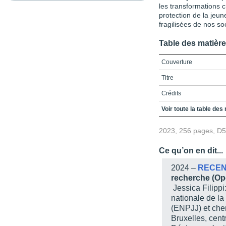
les transformations cr
protection de la jeun
fragilisées de nos so
Table des matièr
Couverture
Titre
Crédits
Remerciements
Voir toute la table des
Table des matières
2023, 256 pages, D
Liste des encadrés
Ce qu’on en dit...
Liste des figures et tab
2024 –
RECEN
Liste des sigles et acr
recherche (Op
Jessica Filippi
Introduction
nationale de la
PARTIE I / Hors des mu
(ENPJJ) et cher
Bruxelles, cent
Chapitre 1 / Une jeune