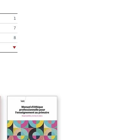
1
7
8
9
11
13
25
27
31
33
39
41
61