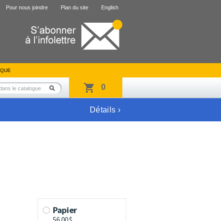
Pour nous joindre
Plan du site
English
IQUE
0
Détails ›