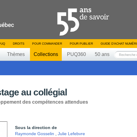
PUQ
DROITS
POUR COMMANDER
POUR PUBLIER
GUIDE D’ACHAT NUMÉR
Thèmes
Collections
PUQ360
50 ans
tage au collégial
loppement des compétences attendues
Sous la direction de
Raymonde Gosselin
,
Julie Lefebvre