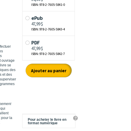
fectuer
es
es
t ouvrage
livre se
riques des
s et des
 superviser
programmes
ppement
 qui
illent
 pour la
?
Pour acheter le livre en
format numérique