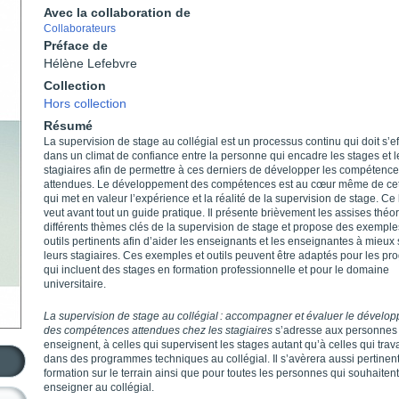
Avec la collaboration de
Collaborateurs
Préface de
Hélène Lefebvre
Collection
Hors collection
Résumé
La supervision de stage au collégial est un processus continu qui doit s’ef
dans un climat de confiance entre la personne qui encadre les stages et l
stagiaires afin de permettre à ces derniers de développer les compétenc
attendues. Le développement des compétences est au cœur même de ce
qui met en valeur l’expérience et la réalité de la supervision de stage. Ce 
veut avant tout un guide pratique. Il présente brièvement les assises théo
différents thèmes clés de la supervision de stage et propose des exemple
outils pertinents afin d’aider les enseignants et les enseignantes à mieux
leurs stagiaires. Ces exemples et outils peuvent être adaptés pour les 
qui incluent des stages en formation professionnelle et pour le domaine
universitaire.
La supervision de stage au collégial : accompagner et évaluer le dévelo
des compétences attendues chez les stagiaires
s’adresse aux personnes
enseignent, à celles qui supervisent les stages autant qu’à celles qui trava
dans des programmes techniques au collégial. Il s’avèrera aussi pertinent
formation sur le terrain ainsi que pour toutes les personnes qui souhaitent
enseigner au collégial.