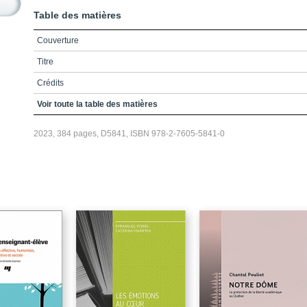
Table des matières
Couverture
Titre
Crédits
Préambule
Voir toute la table des matières
Remerciements
2023, 384 pages, D5841, ISBN 978-2-7605-5841-0
Table des matières
Liste des figures
Liste des tableaux
Liste des sigles et acronymes
Introduction
PARTIE 1 / La supervision de stage
Chapitre 1 / Les fonctions et les modèles de la supervision de stage
Chapitre 2 / La supervision indirecte de stage