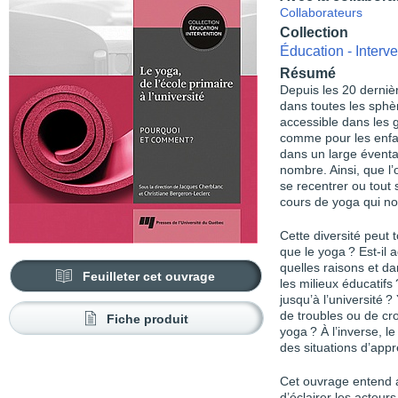
Collaborateurs
Collection
Éducation - Interve
Résumé
Depuis les 20 derniè
dans toutes les sphèr
accessible dans les g
comme pour les enfan
dans un large éventai
nombre. Ainsi, que l’
se recentrer ou tout
cours de yoga qui no
Cette diversité peut 
que le yoga ? Est-il
quelles raisons et da
Feuilleter cet ouvrage
les milieux éducatifs
jusqu’à l’université 
de troubles ou de cro
Fiche produit
yoga ? À l’inverse, l
des situations d’appre
Cet ouvrage entend a
d’éclairer les acteurs