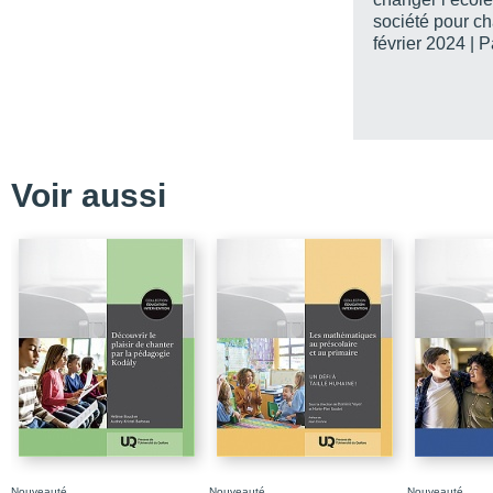
société pour ch
Introduction
février 2024 | 
Chapitre 1 / Le yoga ou
Conclusion
Références
Chapitre 2 / Le yoga et
programmes existants
Voir aussi
Conclusion
Références
Chapitre 3 / Les effet
scolaires ayant des bes
Conclusion
Références
Chapitre 4 / Le yoga c
d’âge primaire?
Conclusion
Références
Nouveauté
Nouveauté
Nouveauté