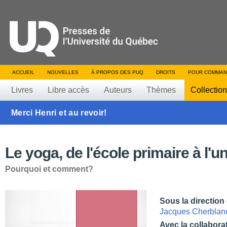
ACCUEIL
NOUVELLES
À PROPOS DES PUQ
DROITS
POUR COMMAN
Livres
Libre accès
Auteurs
Thèmes
Collectio
Merci Henri et au revoir!
Le yoga, de l'école primaire à l'un
Pourquoi et comment?
Sous la direction
Jacques Cherblan
Avec la collabora