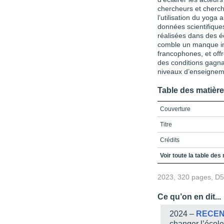
chercheurs et cherch
l’utilisation du yoga
données scientifiques
réalisées dans des éc
comble un manque im
francophones, et off
des conditions gagna
niveaux d’enseignem
Table des matièr
Couverture
Titre
Crédits
Renerciements
Voir toute la table des
Table des matières
2023, 320 pages, D
Liste des figures
Ce qu’on en dit...
Liste des tableaux
2024 –
RECEN
Liste des sigles et acr
changer l’école