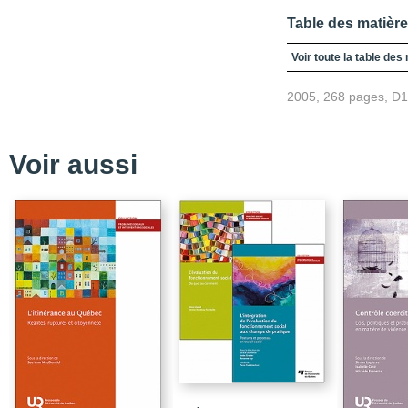
Table des matièr
Amour, violence et ado
Voir toute la table des
2005, 268 pages, D
Voir aussi