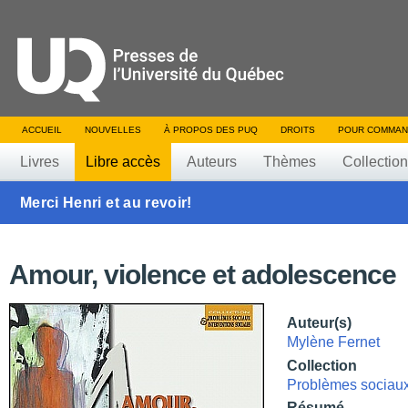
ACCUEIL
NOUVELLES
À PROPOS DES PUQ
DROITS
POUR COMMAN
Livres
Libre accès
Auteurs
Thèmes
Collectio
Merci Henri et au revoir!
Amour, violence et adolescence
Auteur(s)
Mylène Fernet
Collection
Problèmes sociaux 
Résumé