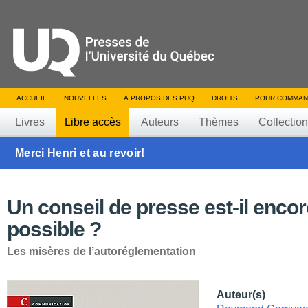
ACCUEIL
NOUVELLES
À PROPOS DES PUQ
DROITS
POUR COMMAN
Livres
Libre accès
Auteurs
Thèmes
Collectio
Merci Henri et au revoir!
Un conseil de presse est-il encor
possible ?
Les misères de l’autoréglementation
Auteur(s)