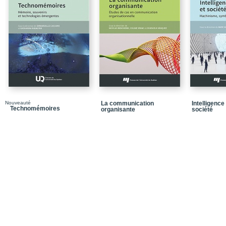
Chapitre 3 / Comprendre
nouvelle réalité
Chapitre 4 / Les enjeux
Conclusion
Ne rien faire
La réglementation n’est
L’hypothèse de l’interv
Nouveauté
La communication
Intelligence 
Technomémoires
organisante
société
L’abandon du Conseil 
L’hypothèse d’un tribuna
Le monde idéal si loin…
L’information régionale 
Instaurer une voix cito
Annexe 1 / Porter plain
Annexe 2 / Le Conseil 
Annexe 3 / Résumés c