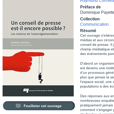
Raymond Corrive
Préface de
Dominique Payett
Collection
Communication
Résumé
Cet ouvrage s’intéres
médias et aux circons
conseil de presse. Il
champ médiatique et 
des événements ponct
D’abord un organisme
est devenu une instit
d’un processus génér
plus que jamais la s
l’espace social, une 
populations à des éc
Des réponses aux enj
nombreuses enquêtes
pratiquement jamais su
Feuilleter cet ouvrage
comment s’engager p