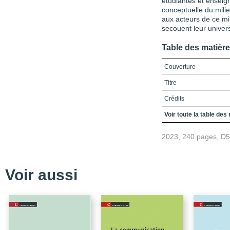
étudiantes et enseig
conceptuelle du mili
aux acteurs de ce mil
secouent leur univer
Table des matièr
Couverture
Titre
Crédits
Préface
Voir toute la table des
Note préliminaire
2023, 240 pages, D
Table des matières
Liste des figures et tab
Voir aussi
Liste des sigles et acr
Introduction
Chapitre 1 / Une histoir
Chapitre 2 / La situation