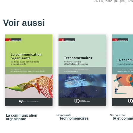
2014, 648 pages, D
Table des matières
Liste des figures
Voir aussi
Liste des tableaux
Introduction
Le contexte sociohistor
Les nouveaux principes
Les compétences nouvelle
Pourquoi le design ? S
communication
Présentation détaillée d
PARTIE 1 – LE DOMAI
COMMUNAUTIQUE : Les 
sociaux virtuels
CHAPITRE 1 – Les antéri
phase
La communication
Nouveauté
Nouveauté
Technomémoires
IA et commu
organisante
CHAPITRE 2 – Les bas