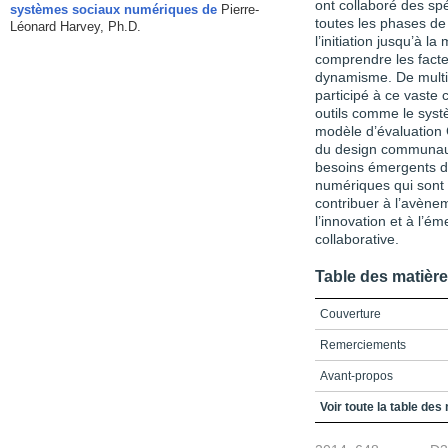
ont collaboré des spé
systèmes sociaux numériques de
Pierre-
toutes les phases d
Léonard Harvey, Ph.D.
l’initiation jusqu’à l
comprendre les facteu
dynamisme. De multi
participé à ce vaste c
outils comme le sys
modèle d’évaluation
du design communauti
besoins émergents d
numériques qui sont 
contribuer à l’avène
l’innovation et à l’ém
collaborative.
Table des matièr
Couverture
Remerciements
Avant-propos
Le paradigme de l’imagi
Voir toute la table des
L’imagination tribale d’