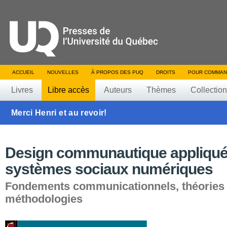
ACCUEIL
NOUVELLES
À PROPOS DES PUQ
DROITS
POUR COMMAN
Livres
Libre accès
Auteurs
Thèmes
Collectio
Merci Henri et au revoir!
Design communautique appliqué
systèmes sociaux numériques
Fondements communicationnels, théories 
méthodologies