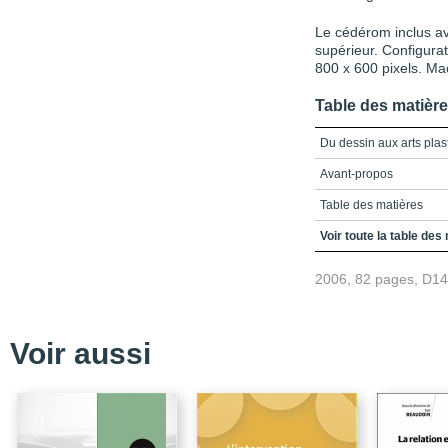
Le cédérom inclus av
supérieur. Configur
800 x 600 pixels. Ma
Table des matièr
Du dessin aux arts plas
Avant-propos
Table des matières
Présentation
Voir toute la table des
Les considérations hist
2006, 82 pages, D1
La tradition et les ch
L'avènement d'un ense
Voir aussi
La spécificité de la p
Lectures suggérées