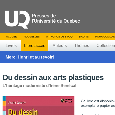
ACCUEIL
NOUVELLES
À PROPOS DES PUQ
DROITS
POUR COMMAN
Livres
Libre accès
Auteurs
Thèmes
Collectio
Merci Henri et au revoir!
Du dessin aux arts plastiques
L'héritage moderniste d'Irène Senécal
Ce livre est disponib
exemplaire papier au