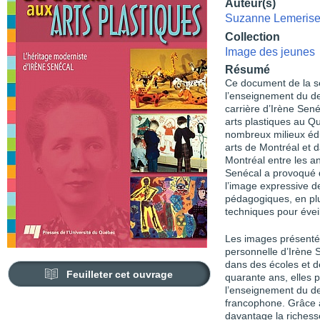
Auteur(s)
Suzanne Lemeris
Collection
Image des jeunes
Résumé
Ce document de la s
l’enseignement du des
carrière d’Irène Sen
arts plastiques au 
nombreux milieux édu
arts de Montréal et 
Montréal entre les a
Senécal a provoqué 
l’image expressive d
pédagogiques, en plu
techniques pour éveil
Les images présentée
personnelle d’Irène S
dans des écoles et d
Feuilleter cet ouvrage
quarante ans, elles p
l’enseignement du de
francophone. Grâce 
davantage la riches