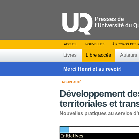
ACCUEIL
NOUVELLES
À PROPOS DES 
Livres
Libre accès
Auteurs
Merci Henri et au revoir!
NOUVEAUTÉ
Développement d
territoriales et tra
Nouvelles pratiques au service d’