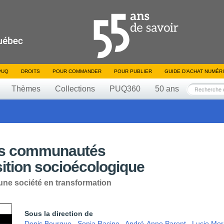
PUQ
DROITS
POUR COMMANDER
POUR PUBLIER
GUIDE D’ACHAT NUMÉR
Thèmes
Collections
PUQ360
50 ans
es communautés
nsition socioécologique
une société en transformation
Sous la direction de
Denis Bourque
,
Sonia Racine
,
André-Anne Parent
,
Lucie Mor