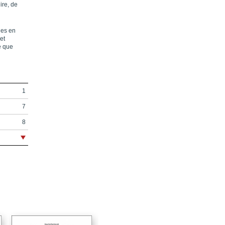
ire, de
nes en
et
e que
1
7
8
9
10
11
13
15
21