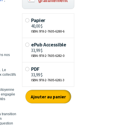
gratuitement
ans nos
… Le
 collectifs
citoyenne
ie engagée
utés
transition
on
 question