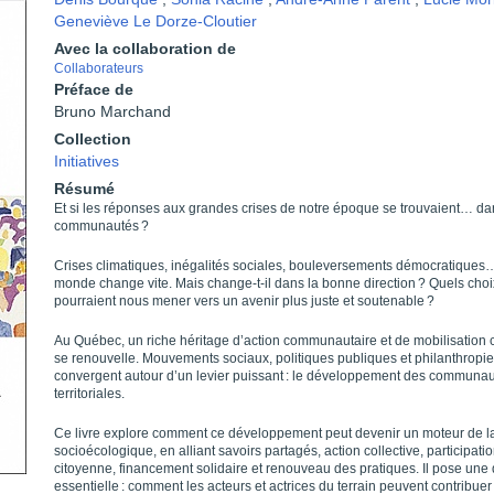
Geneviève Le Dorze-Cloutier
Avec la collaboration de
Collaborateurs
Préface de
Bruno Marchand
Collection
Initiatives
Résumé
Et si les réponses aux grandes crises de notre époque se trouvaient… d
communautés ?
Crises climatiques, inégalités sociales, bouleversements démo­cratiques
monde change vite. Mais change-t-il dans la bonne direction ? Quels choix
pourraient nous mener vers un avenir plus juste et soutenable ?
Au Québec, un riche héritage d’action communautaire et de mobili­sation 
se renouvelle. Mouvements sociaux, politiques publiques et philanthrop
convergent autour d’un levier puissant : le développement des communa
territoriales.
Ce livre explore comment ce développement peut devenir un moteur de la 
socioécologique, en alliant savoirs partagés, action collective, participati
citoyenne, financement solidaire et renouveau des pratiques. Il pose une
essentielle : comment les acteurs et actrices du terrain peuvent contribuer