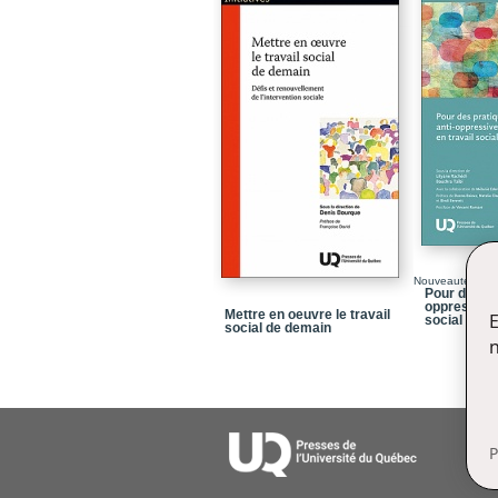
Nouveauté
Pour des pr
oppressives
Mettre en oeuvre le travail
E
social
social de demain
n
P