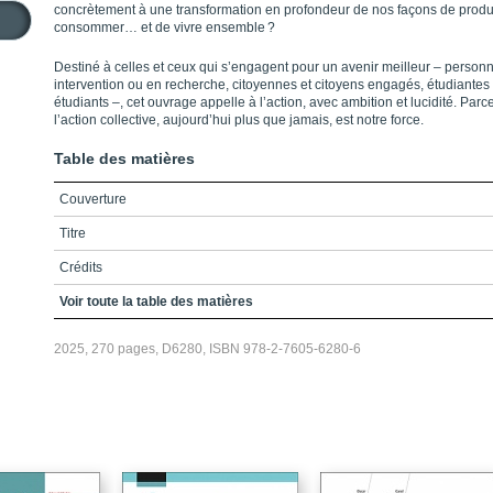
concrètement à une transformation en profondeur de nos façons de produ
consommer… et de vivre ensemble ?
Destiné à celles et ceux qui s’engagent pour un avenir meilleur – person
intervention ou en recherche, citoyennes et citoyens engagés, étudiantes 
étudiants –, cet ouvrage appelle à l’action, avec ambition et lucidité. Parc
l’action collective, aujourd’hui plus que jamais, est notre force.
Table des matières
Couverture
Titre
Crédits
Préface – Bruno Marchand
Voir toute la table des matières
Miser sur l’action collective
2025, 270 pages, D6280, ISBN 978-2-7605-6280-6
Un ouvrage pour soutenir la réflexion et l’action
Remerciements
Introduction
Les chapitres et les thèmes de l’ouvrage