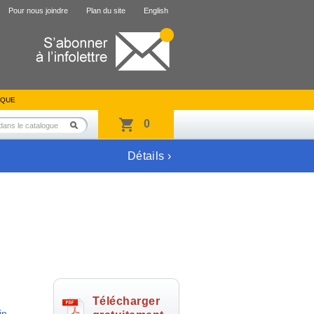
Pour nous joindre
Plan du site
English
IQUE
0
Détails ›
Télécharger
in
,