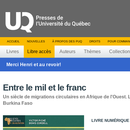
ACCUEIL
NOUVELLES
À PROPOS DES PUQ
DROITS
POUR COMMAN
Livres
Libre accès
Auteurs
Thèmes
Collectio
Merci Henri et au revoir!
Entre le mil et le franc
Un siècle de migrations circulaires en Afrique de l'Ouest.
Burkina Faso
LIVRE NUMÉRIQUE