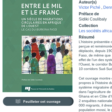
Auteur(s)
Victor Piché
,
Denn
Préface de
Sidiki Coulibaly
Collection
Les sociétés afric
Résumé
L’histoire présentée 
perçue et remémorée
déplacés, depuis 1900
Faso, de même que par
effet de l’un des sys
l’Ouest, le corridor 
10 corridors Sud-Su
Cet ouvrage montre 
propres à l’histoire 
système migratoire de
dans l’agriculture de
Ghana et en Côte d’I
2 enquêtes national
Feuilleter cet ouvrage
000 migrants, il dres
population mossi, le