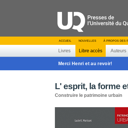
ACCUEIL
NOUVELLES
À PROPOS DES 
Livres
Libre accès
Auteurs
Merci Henri et au revoir!
L' esprit, la forme 
Construire le patrimoine urbain