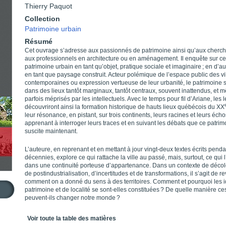
Thierry Paquot
Collection
Patrimoine urbain
Résumé
Cet ouvrage s’adresse aux passionnés de patrimoine ainsi qu’aux cherch
aux professionnels en architecture ou en aménagement. Il enquête sur ce
patrimoine urbain en tant qu’objet, pratique sociale et imaginaire ; en d’au
en tant que paysage construit. Acteur polémique de l’espace public des vi
contemporaines ou expression vertueuse de leur urbanité, le patrimoine 
dans des lieux tantôt marginaux, tantôt centraux, souvent inattendus, et
parfois méprisés par les intellectuels. Avec le temps pour fil d’Ariane, les 
découvriront ainsi la formation historique de hauts lieux québécois du XX
leur résonance, en pistant, sur trois continents, leurs racines et leurs écho
apprenant à interroger leurs traces et en suivant les débats que ce patrim
suscite maintenant.
L’auteure, en reprenant et en mettant à jour vingt-deux textes écrits pendan
décennies, explore ce qui rattache la ville au passé, mais, surtout, ce qui l’
dans une continuité porteuse d’appartenance. Dans un contexte de décol
de postindustrialisation, d’incertitudes et de transformations, il s’agit de re
comment on a donné du sens à des territoires. Comment et pourquoi les 
patrimoine et de localité se sont-elles constituées ? De quelle manière ce
peuvent-ils changer notre monde ?
Table des matières
Voir toute la table des matières