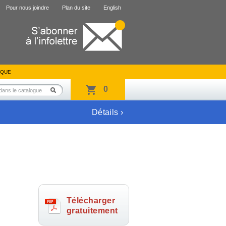
Pour nous joindre
Plan du site
English
IQUE
0
Détails ›
Télécharger
gratuitement