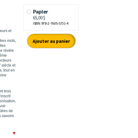
eurs et
tres mots,
lles
se révèle
 même
lecteurs
e
siècle et
s, tout en
oine
t trois
inscrit
onisation,
voir
idées de
s savoirs