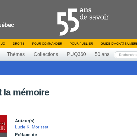
PUQ
DROITS
POUR COMMANDER
POUR PUBLIER
GUIDE D’ACHAT NUMÉR
Thèmes
Collections
PUQ360
50 ans
et la mémoire
Auteur(s)
Lucie K. Morisset
Préface de