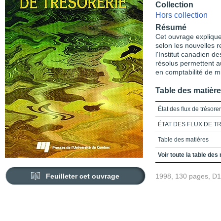
Collection
Hors collection
Résumé
Cet ouvrage explique
selon les nouvelles
l'Institut canadien 
résolus permettent 
en comptabilité de mi
Table des matièr
État des flux de trésorer
ÉTAT DES FLUX DE T
Table des matières
Objectifs de l’état des f
Voir toute la table des
Entités devant présenter
Feuilleter cet ouvrage
1998, 130 pages, D
Composition des espèce
Présentation des élémen
Points particuliers