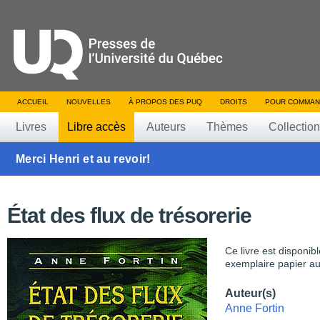
ACCUEIL
NOUVELLES
À PROPOS DES PUQ
DROITS
POUR COMMAN
Livres
Libre accès
Auteurs
Thèmes
Collectio
Merci Henri et au revoir!
État des flux de trésorerie
Ce livre est disponib
exemplaire papier au
Auteur(s)
Anne Fortin