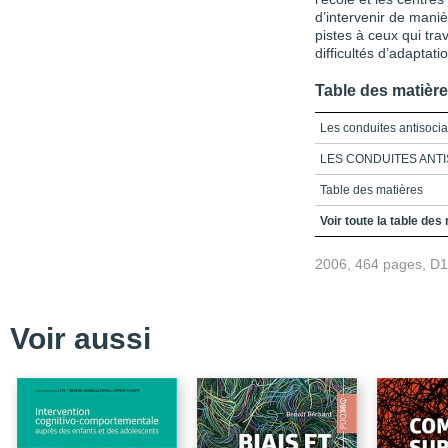
d’intervenir de maniè
pistes à ceux qui tra
difficultés d’adaptati
Table des matièr
Les conduites antisocial
LES CONDUITES ANTI
Table des matières
Introduction
Voir toute la table des
Partie 1_Les conduites a
2006, 464 pages, D
Chapitre 1_Contribution
des comportements d'a
Chapitre 2_Les conduit
Voir aussi
Chapitre 3_Facteurs de 
développementales des 
filles
Chapitre 4_Un modèle t
des adolescentes