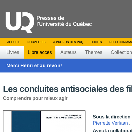
ACCUEIL
NOUVELLES
À PROPOS DES PUQ
DROITS
POUR COMMAN
Livres
Libre accès
Auteurs
Thèmes
Collectio
Merci Henri et au revoir!
Les conduites antisociales des fi
Comprendre pour mieux agir
Sous la direction
Pierrette Verlaan
,
Avec la collabora