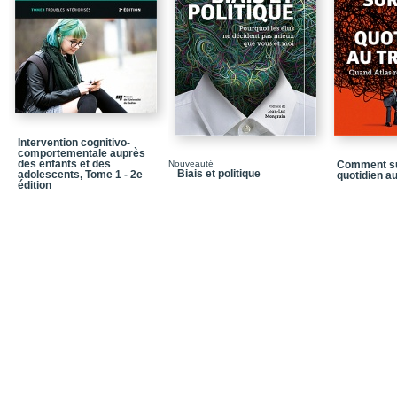
Chapitre 5_Caractéristi
conduites des adolesc
Chapitre 6_Trajectoires
Chapitre 7_Transmissio
comportement des mères
Partie 2_Clientèle cibl
Intervention cognitivo-
Chapitre 8_La prévent
comportementale auprès
filles en début de scola
des enfants et des
Nouveauté
Comment su
Biais et politique
adolescents, Tome 1 - 2e
quotidien au
édition
Chapitre 9_Les filles qu
troubles de comportem
Chapitre 10_Les program
de comportement chez le
Annexe A_Données de la
codification
Annexe B_Tableaux sy
Chapitre 11_Caractéristi
comportement qui décro
Chapitre 12_Rôles et fo
rue