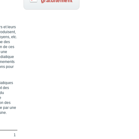
gratuitement
s et leurs
roduisent,
toyens, etc.
me des
on de ces
r une
édiatique
vénements
ions pour
iatiques
nt des
 du
e
ion des
he par une
aine.
1