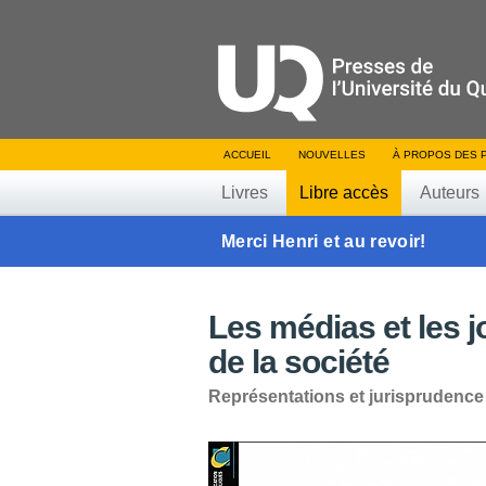
ACCUEIL
NOUVELLES
À PROPOS DES 
Livres
Libre accès
Auteurs
Merci Henri et au revoir!
Les médias et les j
de la société
Représentations et jurisprudence