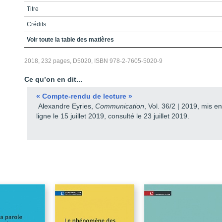
Titre
Crédits
Remerciements
Voir toute la table des matières
Avant-propos
2018, 232 pages, D5020, ISBN 978-2-7605-5020-9
Table des matières
Ce qu’on en dit...
Liste des figures et tableaux
« Compte-rendu de lecture »
Introduction – Représentations, médias et débat public
Alexandre Eyries,
Communication
, Vol. 36/2 | 2019, mis en
ligne le 15 juillet 2019, consulté le 23 juillet 2019.
CHAPITRE 1 – Conception des médias et du journalisme
CHAPITRE 2 – Parler de jurisprudence et de représentation médiatiques
CHAPITRE 3 – L’analyse du discours argumentatif comme méthode
d’appréhension des représentations médiatiques
CHAPITRE 4 – Procédure d’analyse de la trajectoire argumentative
CHAPITRE 5 – Le cas des relations entre Cuba et Les États-Unis dans
la presse américaine
Conclusion