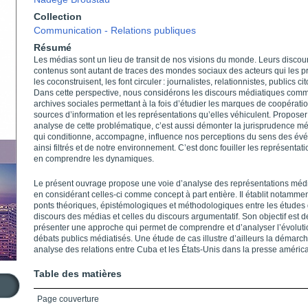
Collection
Communication - Relations publiques
Résumé
Les médias sont un lieu de transit de nos visions du monde. Leurs discour
contenus sont autant de traces des mondes sociaux des acteurs qui les p
les coconstruisent, les font circuler : journalistes, relationnistes, publics ci
Dans cette perspective, nous considérons les discours médiatiques com
archives sociales permettant à la fois d’étudier les marques de coopérati
sources d’information et les représentations qu’elles véhiculent. Propose
analyse de cette problématique, c’est aussi démonter la jurisprudence m
qui conditionne, accompagne, influence nos perceptions du sens des é
ainsi filtrés et de notre environnement. C’est donc fouiller les représentat
en comprendre les dynamiques.
Le présent ouvrage propose une voie d’analyse des représentations méd
en considérant celles-ci comme concept à part entière. Il établit notamme
ponts théoriques, épistémologiques et méthodologiques entre les études
discours des médias et celles du discours argumentatif. Son objectif est d
présenter une approche qui permet de comprendre et d’analyser l’évolut
débats publics médiatisés. Une étude de cas illustre d’ailleurs la démarc
analyse des relations entre Cuba et les États-Unis dans la presse améric
Table des matières
Page couverture