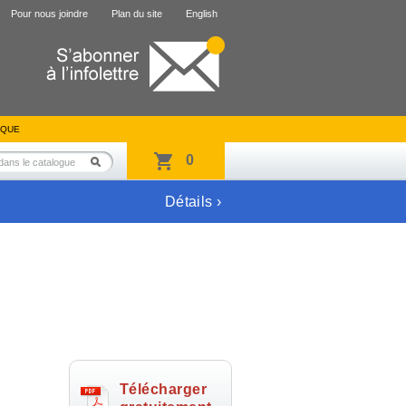
Pour nous joindre
Plan du site
English
IQUE
0
Détails ›
Télécharger