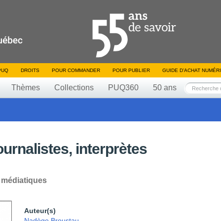
PUQ
DROITS
POUR COMMANDER
POUR PUBLIER
GUIDE D’ACHAT NUMÉR
Thèmes
Collections
PUQ360
50 ans
ournalistes, interprètes
 médiatiques
Auteur(s)
Nadège Broustau