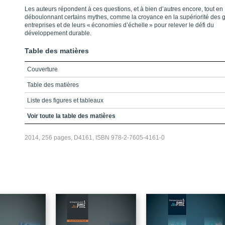
Les auteurs répondent à ces questions, et à bien d’autres encore, tout en
déboulonnant certains mythes, comme la croyance en la supériorité des 
entreprises et de leurs « économies d’échelle » pour relever le défi du
développement durable.
Table des matières
Couverture
Table des matières
Liste des figures et tableaux
Introduction – François Labelle, Marie-France Turcotte et Chantal
Voir toute la table des matières
Hervieux
2014, 256 pages, D4161, ISBN 978-2-7605-4161-0
Bibliographie
Chapitre 1 – Impact des politiques de développement durable sur
l’évolution des PME dans l’économie (Pierre-André Julien)
Conclusion
Bibliographie
Chapitre 2 – Développement durable et PME (Josée St-Pierre, Camille
Carrier et Kristina Pilaeva)