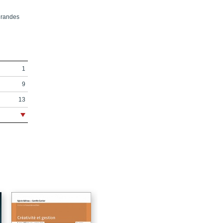
grandes
1
9
13
15
28
31
51
54
61