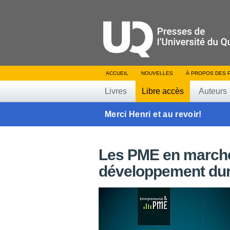
ACCUEIL
NOUVELLES
À PROPOS DES 
Livres
Libre accès
Auteurs
Merci Henri et au revoir!
Les PME en marche
développement dur