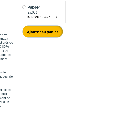
es sur
Canada
et près de
 à 80 %
ux. Si
 apporter
pement
s leur
iques, de
 piloter
ectifs
ement de
ser d’un
a