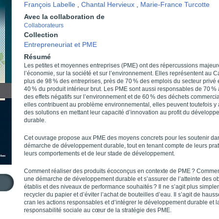
François Labelle
,
Chantal Hervieux
,
Marie-France Turcotte
Avec la collaboration de
Collaborateurs
Collection
Entrepreneuriat et PME
Résumé
Les petites et moyennes entreprises (PME) ont des répercussions majeur
l’économie, sur la société et sur l’environnement. Elles représentent au 
plus de 98 % des entreprises, près de 70 % des emplois du secteur privé 
40 % du produit intérieur brut. Les PME sont aussi responsables de 70 %
des effets négatifs sur l’environnement et de 60 % des déchets commercia
elles contribuent au problème environnemental, elles peuvent toutefois y
des solutions en mettant leur capacité d’innovation au profit du dévelop
durable.
Cet ouvrage propose aux PME des moyens concrets pour les soutenir dan
démarche de développement durable, tout en tenant compte de leurs prat
leurs comportements et de leur stade de développement.
Comment réaliser des produits écoconçus en contexte de
PME ? Comment
une démarche de développement durable et s’assurer de l’atteinte des obj
établis et des niveaux de performance souhaités ?
Il ne s’agit plus simpl
recycler du papier et d’éviter l’achat de bouteilles d’eau. Il s’agit de haus
cran les actions responsables et d’intégrer le développement durable et l
responsabilité sociale au cœur de la stratégie des PME.