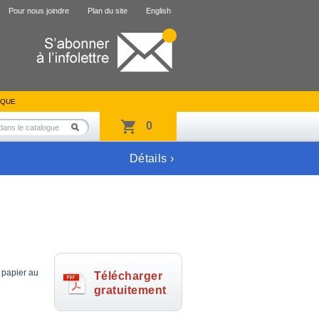
Pour nous joindre
Plan du site
English
IQUE
0
Détails ›
 papier au
Télécharger
gratuitement