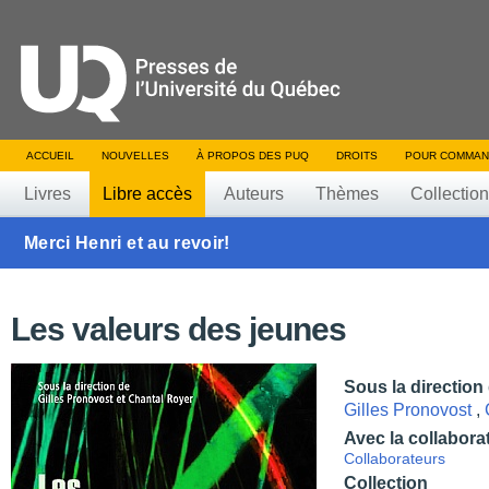
ACCUEIL
NOUVELLES
À PROPOS DES PUQ
DROITS
POUR COMMAN
Livres
Libre accès
Auteurs
Thèmes
Collectio
Merci Henri et au revoir!
Les valeurs des jeunes
Sous la direction
Gilles Pronovost
,
Avec la collabora
Collaborateurs
Collection