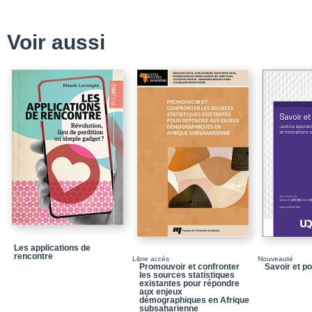
Chapitre 2 : Valeurs tr
Chapitre 3 : Valeurs s
québécois
Voir aussi
Chapitre 4 : Les jeunes
Partie 2 : Diversité des
Chapitre 5 : Valeurs des
Chapitre 6 : Regards de 
Chapitre 7 : Travail, val
Chapitre 8 : Qu’est-ce 
Chapitre 9 : Jeunes et m
Partie 3 : Diversité des 
Chapitre 10 : Jeunes d’ic
Les applications de
Chapitre 11 : La marge
rencontre
Libre accès
Nouveauté
Promouvoir et confronter
Savoir et p
Chapitre 12 : Le lien av
les sources statistiques
de jeunes adultes québ
existantes pour répondre
aux enjeux
région
démographiques en Afrique
subsaharienne