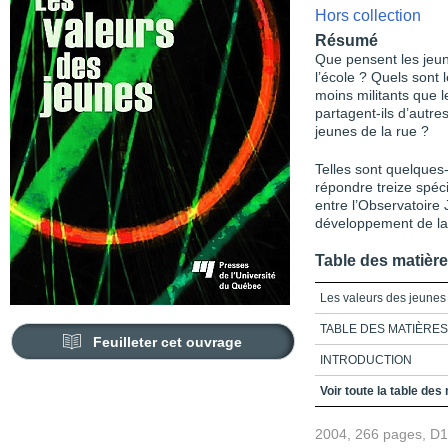
Hors collection
Résumé
Que pensent les jeune
l’école ? Quels sont l
moins militants que 
partagent-ils d’autres
jeunes de la rue ?
Telles sont quelques
répondre treize spéci
entre l’Observatoire 
développement de la
Table des matièr
Les valeurs des jeunes
TABLE DES MATIÈRES
Feuilleter cet ouvrage
INTRODUCTION
Partie 1 : Systèmes des
Voir toute la table des
Chapitre 1 : État de la 
2004, 266 pages, D