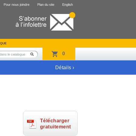
Pour nous joindre
Plan du site
English
IQUE
0
Détails ›
Télécharger
gratuitement