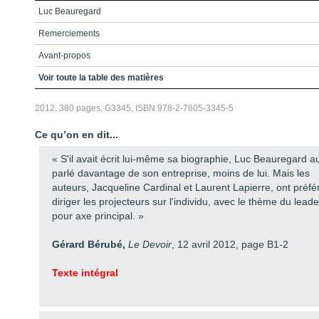
Luc Beauregard
Remerciements
Avant-propos
Table des matières
Voir toute la table des matières
Chapitre 1 - Le marchand de peaux
2012, 380 pages, G3345, ISBN 978-2-7605-3345-5
Chapitre 2 - Du plomb sur le marbre
Ce qu’on en dit...
Chapitre 3 - Ottawa après 1967
« S'il avait écrit lui-même sa biographie, Luc Beauregard au
Chapitre 4 - Québec : un panier de crabes
parlé davantage de son entreprise, moins de lui. Mais les
auteurs, Jacqueline Cardinal et Laurent Lapierre, ont préfé
Chapitre 5 - Les amis de Pierre Laporte
diriger les projecteurs sur l'individu, avec le thème du lead
Chapitre 6 - Beauregard Landry \nNantel et associés inc.
pour axe principal. »
Chapitre 7 - La tragédie \ndu Montréal-Matin, acte I
Gérard Bérubé,
Le Devoir
, 12 avril 2012, page B1-2
Chapitre 8 - La tragédie du \nMontréal-Matin, actes II et III
Texte intégral
Chapitre 9 - Luc, John, Robert, Michel, Daniel et les autres
Chapitre 10 - Le rêve revisité