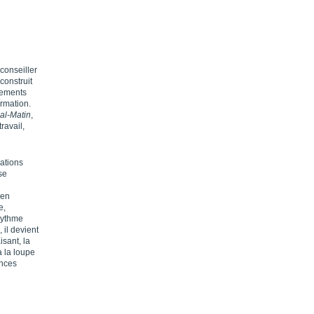
conseiller
construit
nements
ormation.
al-Matin
,
ravail,
lations
se
 en
e,
rythme
 il devient
isant, la
à la loupe
ences