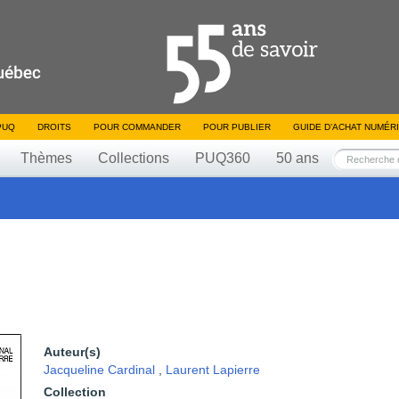
PUQ
DROITS
POUR COMMANDER
POUR PUBLIER
GUIDE D’ACHAT NUMÉR
Thèmes
Collections
PUQ360
50 ans
Auteur(s)
Jacqueline Cardinal
,
Laurent Lapierre
Collection