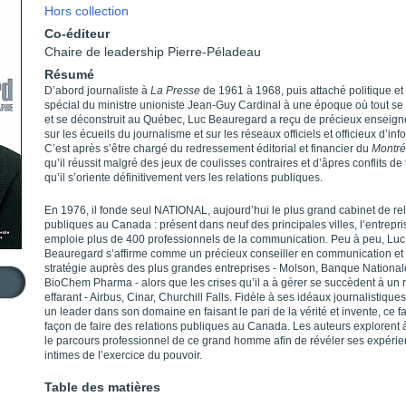
Hors collection
Co-éditeur
Chaire de leadership Pierre-Péladeau
Résumé
D’abord journaliste à
La Presse
de 1961 à 1968, puis attaché politique et 
spécial du ministre unioniste Jean-Guy Cardinal à une époque où tout se 
et se déconstruit au Québec, Luc Beauregard a reçu de précieux enseig
sur les écueils du journalisme et sur les réseaux officiels et officieux d’inf
C’est après s’être chargé du redressement éditorial et financier du
Montré
qu’il réussit malgré des jeux de coulisses contraires et d’âpres conflits de t
qu’il s’oriente définitivement vers les relations publiques.
En 1976, il fonde seul NATIONAL, aujourd’hui le plus grand cabinet de re
publiques au Canada : présent dans neuf des principales villes, l’entrepri
emploie plus de 400 professionnels de la communication. Peu à peu, Luc
Beauregard s’affirme comme un précieux conseiller en communication et
stratégie auprès des plus grandes entreprises - Molson, Banque National
BioChem Pharma - alors que les crises qu’il a à gérer se succèdent à un 
effarant - Airbus, Cinar, Churchill Falls. Fidèle à ses idéaux journalistiques,
un leader dans son domaine en faisant le pari de la vérité et invente, ce fa
façon de faire des relations publiques au Canada. Les auteurs explorent 
le parcours professionnel de ce grand homme afin de révéler ses expéri
intimes de l’exercice du pouvoir.
Table des matières