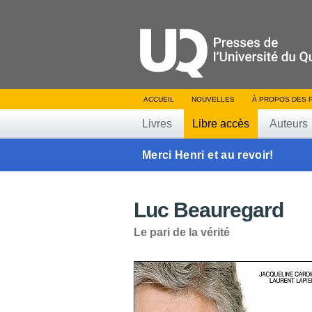
ACCUEIL
NOUVELLES
À PROPOS DES 
Livres
Libre accès
Auteurs
Merci Henri et au revoir!
Luc Beauregard
Le pari de la vérité