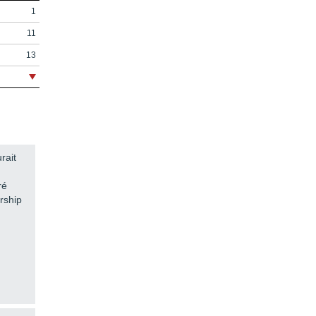
1
11
13
19
23
37
55
rait
67
ré
83
ership
99
113
129
147
161