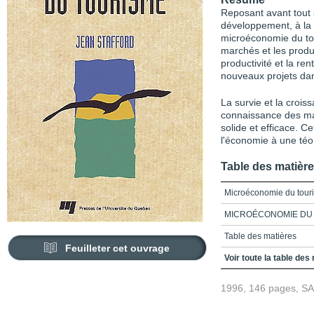
Reposant avant tout s
développement, à la p
microéconomie du t
marchés et les produit
productivité et la rent
nouveaux projets da
La survie et la crois
connaissance des mar
solide et efficace. C
l'économie à une téo
Table des matièr
Microéconomie du tour
MICROÉCONOMIE DU
Table des matières
Feuilleter cet ouvrage
Liste des tableaux
Voir toute la table des
Liste des figures
1996, 146 pages, S
Introduction_Une micr