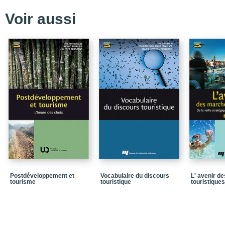
Chapitre 1_La demande
Voir aussi
Chapitre 2_L’offre touri
Chapitre 3_Les marchés 
Chapitre 4_L’entreprise
Chapitre 5_La rentabilit
Chapitre 6_Les études d
En guise de conclusio
développement
Bibliographie
Postdéveloppement et
Vocabulaire du discours
L' avenir d
tourisme
touristique
touristiques