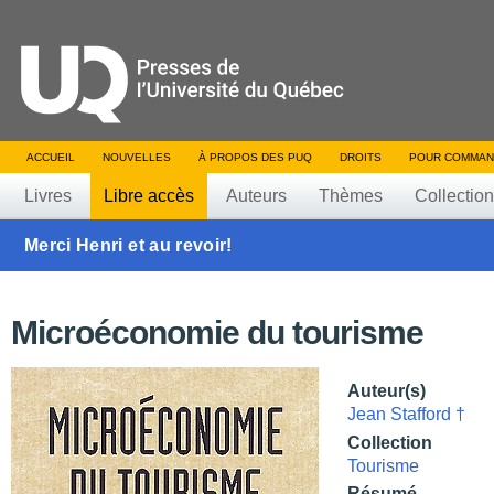
ACCUEIL
NOUVELLES
À PROPOS DES PUQ
DROITS
POUR COMMAN
Livres
Libre accès
Auteurs
Thèmes
Collectio
Merci Henri et au revoir!
Microéconomie du tourisme
Auteur(s)
Jean Stafford †
Collection
Tourisme
Résumé