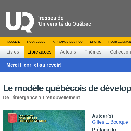
ACCUEIL
NOUVELLES
À PROPOS DES PUQ
DROITS
POUR COMMAN
Livres
Libre accès
Auteurs
Thèmes
Collectio
Merci Henri et au revoir!
Le modèle québécois de dévelo
De l'émergence au renouvellement
Auteur(s)
Gilles L. Bourque
Préface de