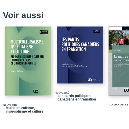
Chapitre 1_La politique 
Voir aussi
Chapitre 2_De l'émerge
développement, 1960-
Chapitre 3_Le premier 
modèle québécois, 19
Chapitre 4_Le deuxièm
seconde manière, 198
Conclusion
Postface_Quel avenir 
Bibliographie
Table des matières
Nouveauté
Les partis politiques
canadiens en transition
Nouveauté
Le maire e
Multiculturalisme,
impérialisme et culture