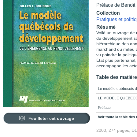
Préface de Benoît
Collection
Pratiques et polit
Résumé
Voilà un ouvrage de 
du développement soc
hiérarchique des an
marchand du milieu 
vu poindre la politiq
État plus partenarial
accompagne les acte
Table des matièr
Le modèle québécois 
LE MODÈLE QUÉBEC
Préface
Remerciements
Voir toute la table des
Feuilleter cet ouvrage
Liste des acronymes
2000, 274 pages, D
Introduction