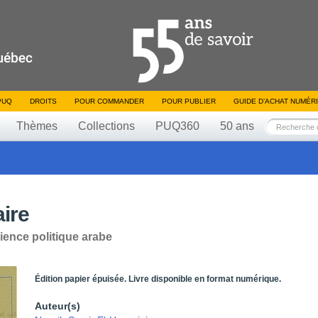
PUQ
DROITS
POUR COMMANDER
POUR PUBLIER
GUIDE D’ACHAT NUMÉR
Thèmes
Collections
PUQ360
50 ans
aire
ience politique arabe
Édition papier épuisée. Livre disponible en format numérique.
Auteur(s)