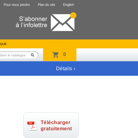
Pour nous joindre
Plan du site
English
IQUE
0
Détails ›
Télécharger
gratuitement