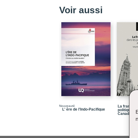
Voir aussi
Nouveauté
La francoph
L' ère de l'Indo-Pacifique
politiques 
E
Canada
n