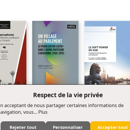
Chapitre 2_L’Occident historique
Chapitre 3_Al-Gharb idéalisé
Chapitre 4_Al-Gharb rejeté
Chapitre 5_Déchirement et confusion
Conclusion_Dialogue et préjugés
Annexe_Entretien avec samâ’hat al-sayyed Mou’hammad ’Houssayn
Faddlalla
Bibliographie
Respect de la vie privée
onie dans les
Nouveauté
Le soft power en Asie
Un village au Parlement
publiques au
n acceptant de nous partager certaines informations de
avigation, vous...
Plus
Rejeter tout
Personnaliser
Accepter tout