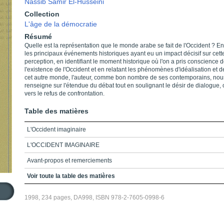
Nassib Samir El-Husseini
Collection
L'âge de la démocratie
Résumé
Quelle est la représentation que le monde arabe se fait de l'Occident ? En
les principaux événements historiques ayant eu un impact décisif sur cett
perception, en identifiant le moment historique où l'on a pris conscience 
l'existence de l'Occident et en relatant les phénomènes d'idéalisation et d
cet autre monde, l'auteur, comme bon nombre de ses contemporains, nou
renseigne sur l'étendue du débat tout en soulignant le désir de dialogue,
vers le refus de confrontation.
Table des matières
L'Occident imaginaire
L'OCCIDENT IMAGINAIRE
Avant-propos et remerciements
Note sur la transcription des mots arabes
Voir toute la table des matières
Table des matières
1998, 234 pages, DA998, ISBN 978-2-7605-0998-6
Introduction_Des termes et des repères
Chapitre 1_L’Occident mythologique