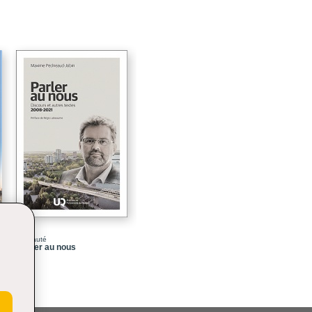
57
89
125
165
205
213
223
Nouveauté
Parler au nous