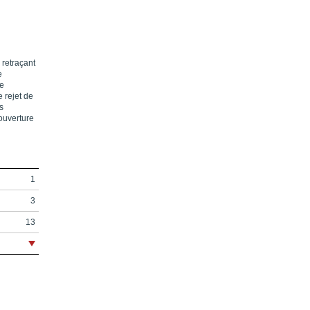
 retraçant
e
de
e rejet de
s
 ouverture
1
3
13
17
21
25
35