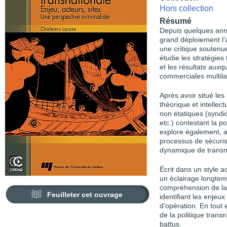
Hors collection
Résumé
Depuis quelques anné
grand déploiement l’a
une critique soutenue
étudie les stratégies
et les résultats auxq
commerciales multila
Après avoir situé les
théorique et intellec
non étatiques (syndic
etc.) contestant la po
explore également, a
processus de sécuri
dynamique de transna
Écrit dans un style a
un éclairage longtemp
compréhension de la
Feuilleter cet ouvrage
identifiant les enjeu
d’opération. En tout 
de la politique trans
battus.