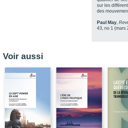
sur les différe
CHAPITRE 4_Le sursaut
des mouvement
CHAPITRE 5_L’apothéose
stratégie du refus globa
Paul May
,
Revu
43, no 1 (mars 
CHAPITRE 6_Retour vers
Amérique du Nord et m
CONCLUSION_Plaidoyer
Voir aussi