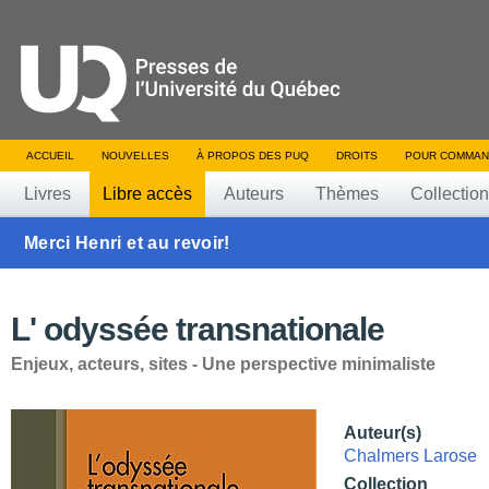
ACCUEIL
NOUVELLES
À PROPOS DES PUQ
DROITS
POUR COMMAN
Livres
Libre accès
Auteurs
Thèmes
Collectio
Merci Henri et au revoir!
L' odyssée transnationale
Enjeux, acteurs, sites - Une perspective minimaliste
Auteur(s)
Chalmers Larose
Collection