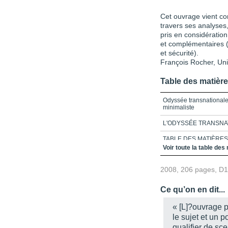
Cet ouvrage vient co
travers ses analyses, 
pris en considération
et complémentaires (
et sécurité).
François Rocher, Uni
Table des matièr
Odyssée transnationale 
minimaliste
L'ODYSSÉE TRANSNA
TABLE DES MATIÈRES
Voir toute la table des
ACRONYMES
2008, 206 pages, D
INTRO Contestation tran
CHAPITRE 1_L’univers s
Ce qu’on en dit...
CHAPITRE 2_Sur le site
« [L]?ouvrage p
le sujet et un p
CHAPITRE 3_Les chemins
cadre de l’ALENA
qualifier de sc